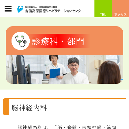
TEL
アクセス
診療科・部門
脳神経内科
脳神経内科は、「脳・脊髄・末梢神経・筋肉